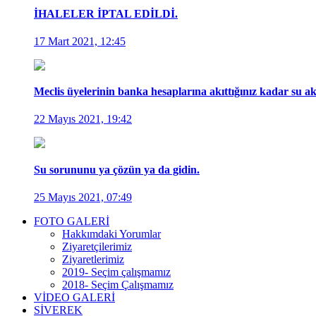
İHALELER İPTAL EDİLDİ.
17 Mart 2021, 12:45
Meclis üyelerinin banka hesaplarına akıttığınız kadar su akı
22 Mayıs 2021, 19:42
Su sorununu ya çözün ya da gidin.
25 Mayıs 2021, 07:49
FOTO GALERİ
Hakkımdaki Yorumlar
Ziyaretçilerimiz
Ziyaretlerimiz
2019- Seçim çalışmamız
2018- Seçim Çalışmamız
VİDEO GALERİ
SİVEREK