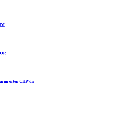
DI
YOR
larını örten CHP’dir