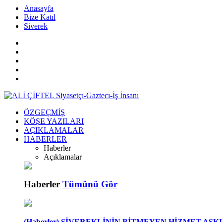
islami
islami
dini
Anasayfa
sohbetler
sohbetler
chat
Bize Katıl
kurumsal
Siverek
web
bizim
mekan
çemberleme
makinası
ÖZGEÇMİŞ
KÖŞE YAZILARI
AÇIKLAMALAR
HABERLER
Haberler
Açıklamalar
Haberler
Tümünü Gör
(Haberler) SİVEREKLİNİN BİTMEYEN HİZMET AŞKI