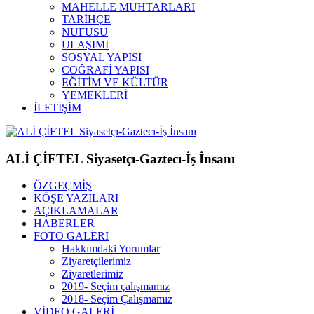
MAHELLE MUHTARLARI
TARİHÇE
NUFUSU
ULAŞIMI
SOSYAL YAPISI
COĞRAFİ YAPISI
EĞİTİM VE KÜLTÜR
YEMEKLERİ
İLETİŞİM
ALİ ÇİFTEL Siyasetçı-Gaztecı-İş İnsanı
ÖZGEÇMİŞ
KÖŞE YAZILARI
AÇIKLAMALAR
HABERLER
FOTO GALERİ
Hakkımdaki Yorumlar
Ziyaretçilerimiz
Ziyaretlerimiz
2019- Seçim çalışmamız
2018- Seçim Çalışmamız
VİDEO GALERİ