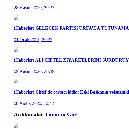
28 Kasım 2020, 20:33
(Haberler) GELECEK PARTİSİ URFA’DA TUTUNAMA
01 Ocak 2021, 20:37
(Haberler) ALİ ÇİFTEL ZİYARETLERİNİ SÜRDÜRÜ
09 Kasım 2020, 20:39
(Haberler) Çiftel’de çarpıcı iddia: Eski Başkanın yolsuzluk
08 Aralık 2020, 20:42
Açıklamalar
Tümünü Gör