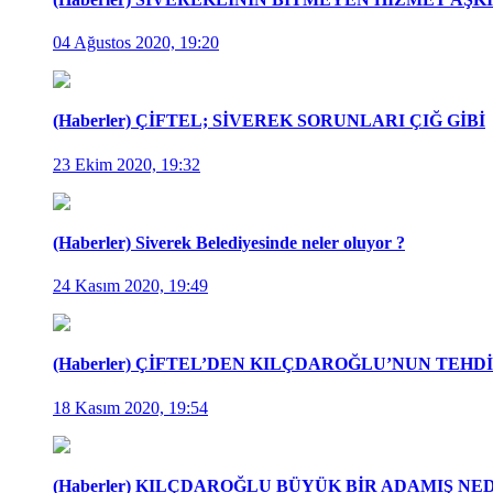
04 Ağustos 2020, 19:20
(Haberler) ÇİFTEL; SİVEREK SORUNLARI ÇIĞ GİBİ
23 Ekim 2020, 19:32
(Haberler) Siverek Belediyesinde neler oluyor ?
24 Kasım 2020, 19:49
(Haberler) ÇİFTEL’DEN KILÇDAROĞLU’NUN TEHD
18 Kasım 2020, 19:54
(Haberler) KILÇDAROĞLU BÜYÜK BİR ADAMIŞ NE