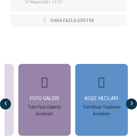
27 Mayıs 2021, 11:17
DAHA FAZLA GÖSTER
FOTO GALERİ
KÖŞE YAZILARI
‹
›
Tüm Foto Galeriyi
Tüm Köşe Yazılarını
İnceleyin
İnceleyin
İncele
İncele