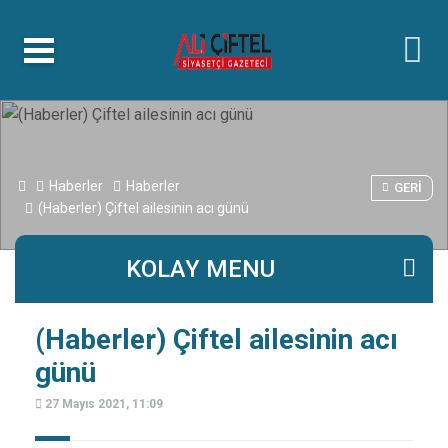
islami
islami
dini
sohbetler
sohbetler
chat
kurumsal
web
bizim
mekan
çemberleme
makinası
Haberler
Haberler
GERI
(Haberler) Çiftel ailesinin acı günü
KOLAY MENU
(Haberler) Çiftel ailesinin acı
günü
27 Mayıs 2021, 11:09