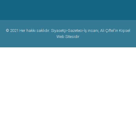
© 2021 Her hakkı saklıdır. Siyasetçi-Gazeteci-İş insanı, Ali Çiftel'in Kişisel
Web Sitesidir