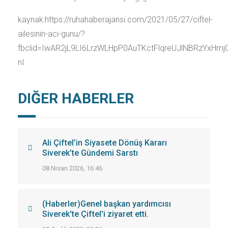
kaynak:https://ruhahaberajansi.com/2021/05/27/ciftel-
ailesinin-aci-gunu/?
fbclid=IwAR2jL9LI6LrzWLHpP0AuTKctFlqreUJlNBRzYxHmj
nI
DIĞER HABERLER
Ali Çiftel’in Siyasete Dönüş Kararı
Siverek’te Gündemi Sarstı
08 Nisan 2026, 16:46
(Haberler)Genel başkan yardımcısı
Siverek'te Çiftel'i ziyaret etti.