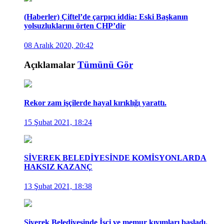
(Haberler) Çiftel’de çarpıcı iddia: Eski Başkanın
yolsuzluklarını örten CHP’dir
08 Aralık 2020, 20:42
Açıklamalar
Tümünü Gör
Rekor zam işçilerde hayal kırıklığı yarattı.
15 Şubat 2021, 18:24
SİVEREK BELEDİYESİNDE KOMİSYONLARDA
HAKSIZ KAZANÇ
13 Şubat 2021, 18:38
Siverek Belediyesinde İşçi ve memur kıyımları başladı.