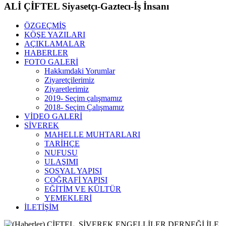
ALİ ÇİFTEL Siyasetçı-Gaztecı-İş İnsanı
ÖZGEÇMİŞ
KÖŞE YAZILARI
AÇIKLAMALAR
HABERLER
FOTO GALERİ
Hakkımdaki Yorumlar
Ziyaretçilerimiz
Ziyaretlerimiz
2019- Seçim çalışmamız
2018- Seçim Çalışmamız
VİDEO GALERİ
SİVEREK
MAHELLE MUHTARLARI
TARİHÇE
NUFUSU
ULAŞIMI
SOSYAL YAPISI
COĞRAFİ YAPISI
EĞİTİM VE KÜLTÜR
YEMEKLERİ
İLETİŞİM