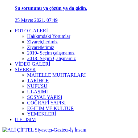
Su sorununu ya çözün ya da gidin.
25 Mayıs 2021, 07:49
FOTO GALERİ
Hakkımdaki Yorumlar
Ziyaretçilerimiz
Ziyaretlerimiz
2019- Seçim çalışmamız
2018- Seçim Çalışmamız
VİDEO GALERİ
SİVEREK
MAHELLE MUHTARLARI
TARİHÇE
NUFUSU
ULAŞIMI
SOSYAL YAPISI
COĞRAFİ YAPISI
EĞİTİM VE KÜLTÜR
YEMEKLERİ
İLETİŞİM