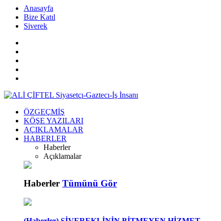
islami
islami
dini
Anasayfa
sohbetler
sohbetler
chat
Bize Katıl
kurumsal
Siverek
web
bizim
mekan
çemberleme
makinası
ÖZGEÇMİŞ
KÖŞE YAZILARI
AÇIKLAMALAR
HABERLER
Haberler
Açıklamalar
Haberler
Tümünü Gör
(Haberler) SİVEREKLİNİN BİTMEYEN HİZMET