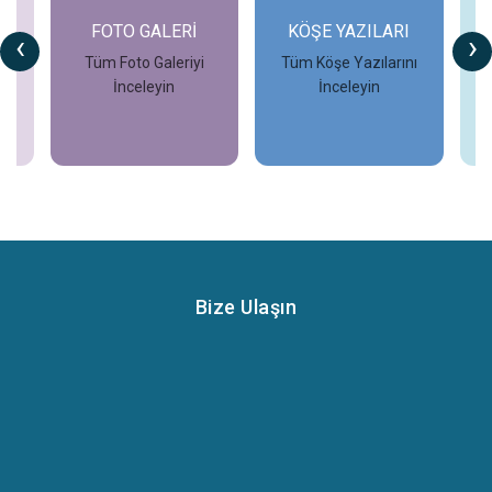
FOTO GALERİ
KÖŞE YAZILARI
‹
›
Tüm Foto Galeriyi
Tüm Köşe Yazılarını
İnceleyin
İnceleyin
İncele
İncele
Bize Ulaşın