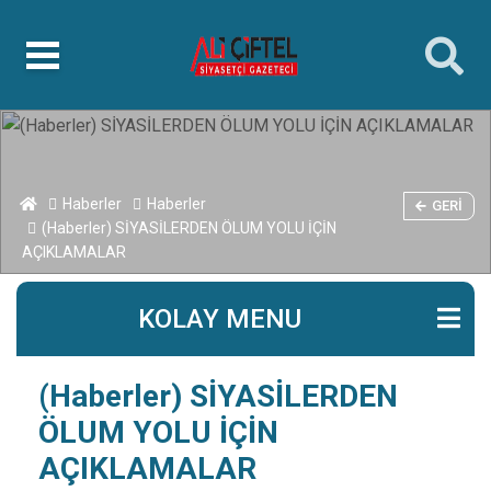
islami
islami
dini
sohbetler
sohbetler
chat
kurumsal
web
bizim
mekan
çemberleme
makinası
Haberler
Haberler
GERI
(Haberler) SİYASİLERDEN ÖLUM YOLU İÇİN
AÇIKLAMALAR
KOLAY MENU
(Haberler) SİYASİLERDEN
ÖLUM YOLU İÇİN
AÇIKLAMALAR