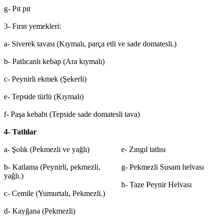
g- Pıt pıt
3- Fırın yemekleri:
a- Siverek tavası (Kıymalı, parça etli ve sade domatesli.)
b- Patlıcanlı kebap (Ara kıymalı)
c- Peynirli ekmek (Şekerli)
e- Tepside türlü (Kıymalı)
f- Paşa kebabı (Tepside sade domatesli tava)
4- Tatlılar
a- Şolık (Pekmezli ve yağlı)
e- Zıngıl tatlısı
b- Katlama (Peynirli, pekmezli,
g- Pekmezli Susam helvası
yağlı.)
h- Taze Peynir Helvası
c- Cemile (Yumurtalı, Pekmezli.)
d- Kayğana (Pekmezli)