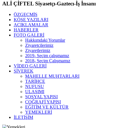
ALİ ÇİFTEL Siyasetçı-Gaztecı-İş İnsanı
ÖZGEÇMİŞ
KÖŞE YAZILARI
AÇIKLAMALAR
HABERLER
FOTO GALERİ
Hakkımdaki Yorumlar
Ziyaretçilerimiz
Ziyaretlerimiz
2019- Seçim çalışmamız
2018- Seçim Çalışmamız
VİDEO GALERİ
SİVEREK
MAHELLE MUHTARLARI
TARİHÇE
NUFUSU
ULAŞIMI
SOSYAL YAPISI
COĞRAFİ YAPISI
EĞİTİM VE KÜLTÜR
YEMEKLERİ
İLETİŞİM