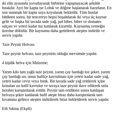
iki elin ayasında yuvarlayarak birbirine yapışmayacak şekilde
bırakılır. Ayrı bir kapta ise Lobık ve döğme haşlanarak hazırlanır. En
son summak bir kapta suya koyularak bekletilir. Tüm bunlar
bittikten sonra, bir tencereye hepsi boşaltılarak iki veya üç kaynar
gelir ve başka bir tavada sade yağ, pul biber, biber ve domates
salçası ve yeteri kadar tuz katılarak kızartılır. Kaynamış yemeğin
üzerine dökülür. Bir kaynama daha getirilerek ateşten indirilir ve
servis yapılır.
Taze Peynir Helvası
Taze peynir helvası, taze peynirin olduğu mevsimde yapılır.
4 kişilik helva için Malzeme;
Yarım kilo tam yağlı taze peynir, yarım çay bardağı toz şeker, yarım
çay bardağı un, unun hafifçe kavrulması için yeteri kadar sade yağ,
yeteri kadar ceviz veya fıstık. Bir tavada sade yağ eritilerek içine
konulan un hafif kavrulur ve tavaya taze peynir ilave edilerek unla
beraber karıştırılarak eritilir. Peynir tam eridikten sonra katılaşan
helvaya şeker katılarak hafif ateşte biraz daha karıştırılarak tam
kıvamına gelince ateşten indirilerek biraz bekletilerek servis yapılır.
Etli Sıkma (Ekşili)