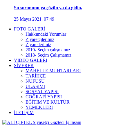
Su sorununu ya çözün ya da gidin.
25 Mayıs 2021, 07:49
FOTO GALERİ
Hakkımdaki Yorumlar
Ziyaretçilerimiz
Ziyaretlerimiz
2019- Seçim çalışmamız
2018- Seçim Çalışmamız
VİDEO GALERİ
SİVEREK
MAHELLE MUHTARLARI
TARİHÇE
NUFUSU
ULAŞIMI
SOSYAL YAPISI
COĞRAFİ YAPISI
EĞİTİM VE KÜLTÜR
YEMEKLERİ
İLETİŞİM