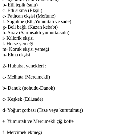
b- Etli tepik (sulu)
c- Etli sıkma (Ekşili)
e- Patlıcan ekşisi (Meftune)
f- Sögülme (Etli,Yumurtalı ve sade)
g- Beli bağlı (Kazan kebabı)
h- Sirav (Sarmısaklı yumurta-sulu)
i- Kıllorik ekşisi
l- Herse yemeği
m- Koruk ekşisi yemeği
n- Elma ekşisi
2- Hububat yenekleri :
a- Melhuta (Mercimekli)
b- Danuk (nohutlu-Danok)
c- Keşkek (Etli,sade)
d- Yoğurt çorbası (Taze veya kurutulmuş)
e- Yumurtalı ve Mercimekli çiğ köfte
f- Mercimek ekmeği