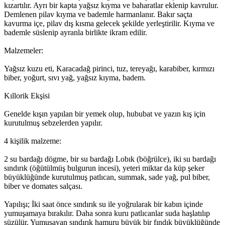
kızartılır. Ayrı bir kapta yağsız kıyma ve baharatlar eklenip kavrulur.
Demlenen pilav kıyma ve bademle harmanlanır. Bakır saçta
kavurma içe, pilav dış kısma gelecek şekilde yerleştirilir. Kıyma ve
bademle süslenip ayranla birlikte ikram edilir.
Malzemeler:
Yağsız kuzu eti, Karacadağ pirinci, tuz, tereyağı, karabiber, kırmızı
biber, yoğurt, sıvı yağ, yağsız kıyma, badem.
Kıllorik Ekşisi
Genelde kışın yapılan bir yemek olup, hububat ve yazın kış için
kurutulmuş sebzelerden yapılır.
4 kişilik malzeme:
2 su bardağı dögme, bir su bardağı Lobık (böğrülce), iki su bardağı
sındırık (öğütülmüş bulgurun incesi), yeteri miktar da küp şeker
büyüklüğünde kurutulmuş patlıcan, summak, sade yağ, pul biber,
biber ve domates salçası.
Yapılışı; İki saat önce sındırık su ile yoğrularak bir kabın içinde
yumuşamaya bırakılır. Daha sonra kuru patlıcanlar suda haşlatılıp
süzülür. Yumuşayan sındırık hamuru büyük bir fındık büyüklüğünde