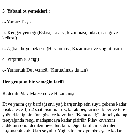
5- Yabani ot yemekleri :
a- Yarpuz Ekşisi
b- Kenger yemeği (Eşkisi, Tavası, kızartması, pilavı, cacığı ve
kellesı.)
c- Ağbandır yemekleri. (Haşlanması, Kızartması ve yoğurtlusu.)
d- Pırpırım (Cacığı)
e- Yumurtalı Dut yemeği (Kurutulmuş duttan)
Her gruptan bir yemeğin tarifi
Bademli Pilav Malzeme ve Hazırlanışı
Et ve yarım çay bardağı sıvı yağ karıştırılıp etin suyu çekene kadar
kısık ateşte 1,5-2 saat pişirilir. Tuz, karabiber, kırmızı biber ve tere
yağı eklenip bir süre güzelce kavrulur. “Karacadağ” pirinci yıkanıp,
tereyağında rengi matlaşıncaya kadar pişirilir. Pilav kıvamını
aldıktan sonra demlenmeye bırakılır. Diğer taraftan bademler
haşlanarak kabukları soyulur. Yağ eklenerek pembeleşene kadar