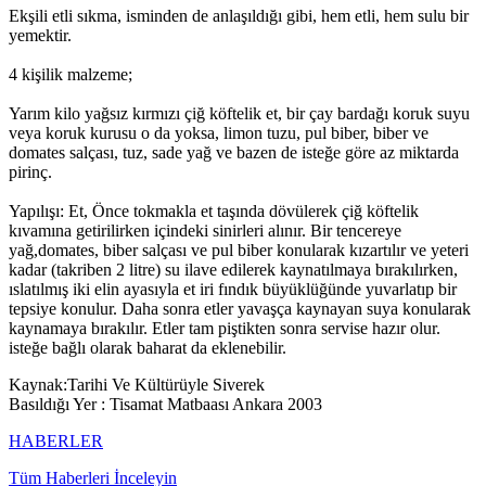
Ekşili etli sıkma, isminden de anlaşıldığı gibi, hem etli, hem sulu bir
yemektir.
4 kişilik malzeme;
Yarım kilo yağsız kırmızı çiğ köftelik et, bir çay bardağı koruk suyu
veya koruk kurusu o da yoksa, limon tuzu, pul biber, biber ve
domates salçası, tuz, sade yağ ve bazen de isteğe göre az miktarda
pirinç.
Yapılışı: Et, Önce tokmakla et taşında dövülerek çiğ köftelik
kıvamına getirilirken içindeki sinirleri alınır. Bir tencereye
yağ,domates, biber salçası ve pul biber konularak kızartılır ve yeteri
kadar (takriben 2 litre) su ilave edilerek kaynatılmaya bırakılırken,
ıslatılmış iki elin ayasıyla et iri fındık büyüklüğünde yuvarlatıp bir
tepsiye konulur. Daha sonra etler yavaşça kaynayan suya konularak
kaynamaya bırakılır. Etler tam piştikten sonra servise hazır olur.
isteğe bağlı olarak baharat da eklenebilir.
Kaynak:Tarihi Ve Kültürüyle Siverek
Basıldığı Yer : Tisamat Matbaası Ankara 2003
HABERLER
Tüm Haberleri İnceleyin