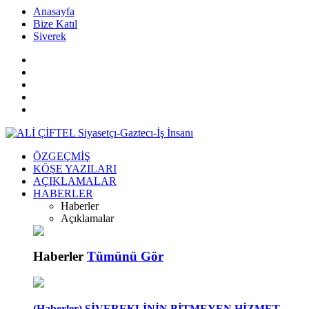
islami
islami
dini
Anasayfa
sohbetler
sohbetler
chat
Bize Katıl
kurumsal
Siverek
web
bizim
mekan
çemberleme
makinası
ÖZGEÇMİŞ
KÖŞE YAZILARI
AÇIKLAMALAR
HABERLER
Haberler
Açıklamalar
Haberler
Tümünü Gör
(Haberler) SİVEREKLİNİN BİTMEYEN HİZMET