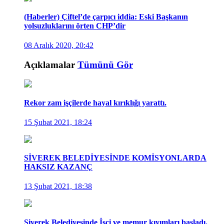
(Haberler) Çiftel’de çarpıcı iddia: Eski Başkanın
yolsuzluklarını örten CHP’dir
08 Aralık 2020, 20:42
Açıklamalar
Tümünü Gör
Rekor zam işçilerde hayal kırıklığı yarattı.
15 Şubat 2021, 18:24
SİVEREK BELEDİYESİNDE KOMİSYONLARDA
HAKSIZ KAZANÇ
13 Şubat 2021, 18:38
Siverek Belediyesinde İşçi ve memur kıyımları başladı.