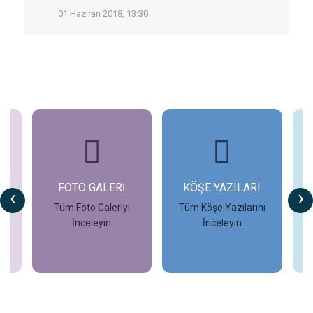
01 Haziran 2018, 13:30
FOTO GALERİ
KÖŞE YAZILARI
‹
›
Tüm Foto Galeriyi
Tüm Köşe Yazılarını
İnceleyin
İnceleyin
İncele
İncele