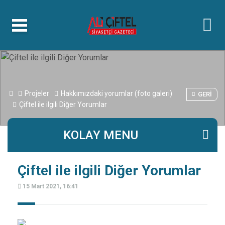
islami
islami
dini
sohbetler
sohbetler
chat
kurumsal
web
bizim
mekan
çemberleme
makinası
Projeler
Hakkımızdaki yorumlar (foto galeri)
GERI
Çiftel ile ilgili Diğer Yorumlar
KOLAY MENU
Çiftel ile ilgili Diğer Yorumlar
15 Mart 2021, 16:41