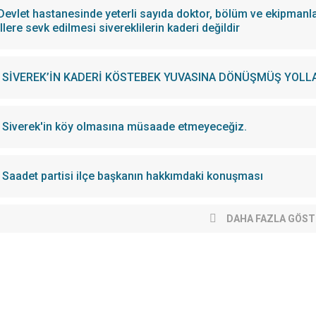
Devlet hastanesinde yeterli sayıda doktor, bölüm ve ekipmanl
illere sevk edilmesi sivereklilerin kaderi değildir
SİVEREK’İN KADERİ KÖSTEBEK YUVASINA DÖNÜŞMÜŞ YOLLA
Siverek'in köy olmasına müsaade etmeyeceğiz.
Saadet partisi ilçe başkanın hakkımdaki konuşması
DAHA FAZLA GÖST