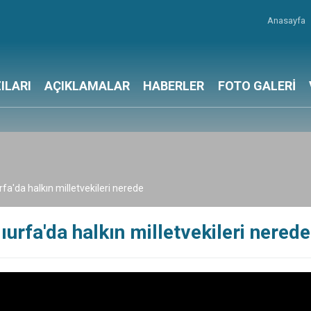
Anasayfa
ILARI
AÇIKLAMALAR
HABERLER
FOTO GALERİ
rfa'da halkın milletvekileri nerede
ıurfa'da halkın milletvekileri nerede