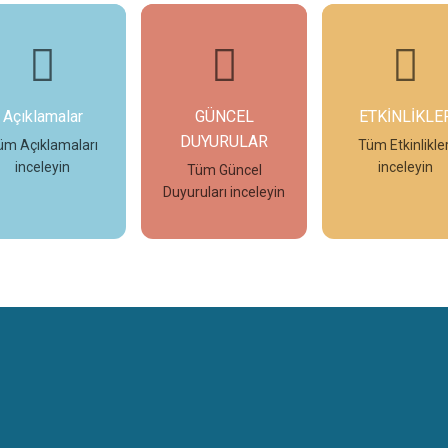
Açıklamalar
GÜNCEL
ETKİNLİKLE
DUYURULAR
üm Açıklamaları
Tüm Etkinlikler
inceleyin
inceleyin
Tüm Güncel
Duyuruları inceleyin
İncele
İncele
İncele