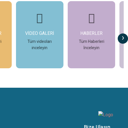
R
VİDEO GALERİ
HABERLER
›
i
Tüm videoları
Tüm Haberleri
inceleyin
İnceleyin
İncele
İncele
Bize Ulaşın