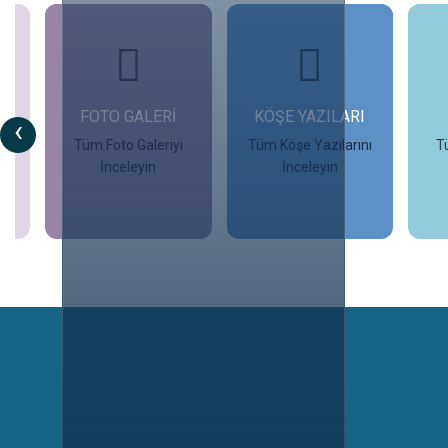
FOTO GALERİ
KÖŞE YAZILARI
‹
Tüm Foto Galeriyi
Tüm Köşe Yazılarını
T
İnceleyin
İnceleyin
İncele
İncele